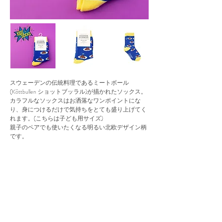
スウェーデンの伝統料理であるミートボール
(Köttbullen ショットブッラル)が描かれたソックス。
カラフルなソックスはお洒落なワンポイントにな
り、身につけるだけで気持ちをとても盛り上げてく
れます。(こちらは子ども用サイズ)
親子のペアでも使いたくなる明るい北欧デザイン柄
です。
---------------------------------
価 格 ：1,320円
サイズ ：キッズ (約16cm-19cm / EU27-30)
生 地 ：綿80%、ナイロン17%、ポリウレタン3%
※タンブル乾燥禁止・アイロン禁止
---------------------------------