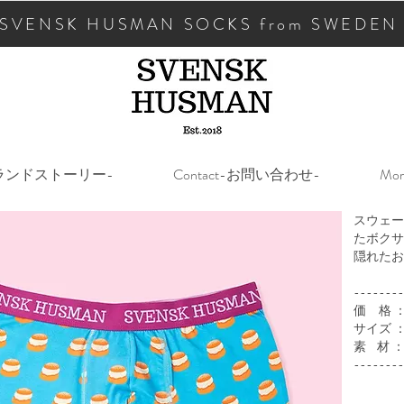
SVENSK HUSMAN SOCKS from SWEDEN
y-ブランドストーリー-
Contact-お問い合わせ-
Mor
スウェー
たボクサ
隠れたお
--------
価 格 ：
サイズ ：S
素 材 
--------