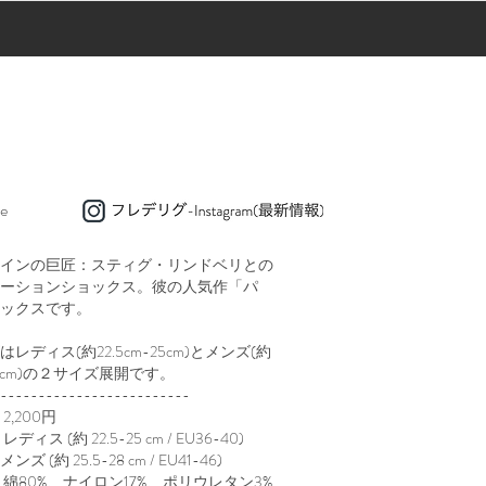
e
インの巨匠：スティグ・リンドベリとの
ーションショックス。彼の人気作「パ
ックスです。
レディス(約22.5cm-25cm)とメンズ(約
28cm)の２サイズ展開です。
-------------------------
2,20
0円
ディス (約 22.5-25 cm / EU36-40)
ンズ
(約 25.5-28 cm / EU41-46)
：綿80%、ナイロン17%、ポリウレタン3%