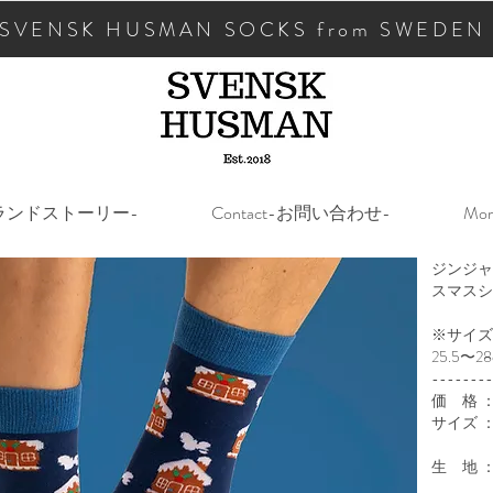
SVENSK HUSMAN SOCKS from SWEDEN
y-ブランドストーリー-
Contact-お問い合わせ-
Mor
ジンジャ
スマスシ
※サイズは
25.5〜
--------
価 格 ：1
サイズ ：レ
メ
生 地 
※タン