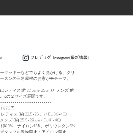
e
ークッキーなどでもよく見かける、クリ
ーズンの三角屋根のお家がモチーフ。
レディス(約22.5cm-25cm)とメンズ(約
28cm)の２サイズ展開です。
-------------------------
,87
0円
ディス (約 22.5-25 cm / EU36-40)
ンズ
(約 25.5-28 cm / EU41-46)
：綿80%、ナイロン15%、ポリウレタン5%
ブル乾燥禁止・アイロン禁止