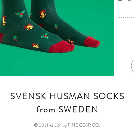
※タン
--------
SVENSK HUSMAN SOCKS
from SWEDEN
© 2021 -2024 by FINE GEAR CO.