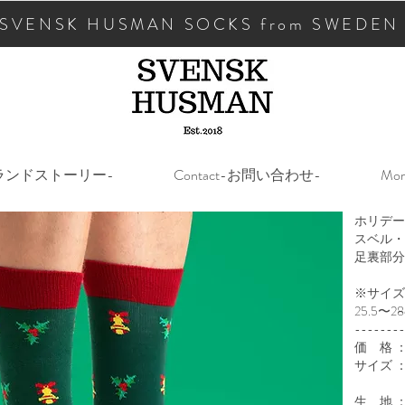
SVENSK HUSMAN SOCKS from SWEDEN
y-ブランドストーリー-
Contact-お問い合わせ-
Mor
ホリデー
スベル・
足裏部分
※サイズは
25.5〜
--------
価 格 ：1
サイズ ：レ
メ
生 地 