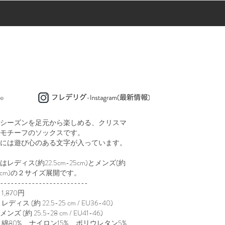
e
シーズンを足元から楽しめる、クリスマ
モチーフのソックスです。
には遊び心のある文字が入っています。
レディス(約22.5cm-25cm)とメンズ(約
28cm)の２サイズ展開です。
-------------------------
,87
0円
ディス (約 22.5-25 cm / EU36-40)
ンズ
(約 25.5-28 cm / EU41-46)
：綿80%、ナイロン15%、ポリウレタン5%